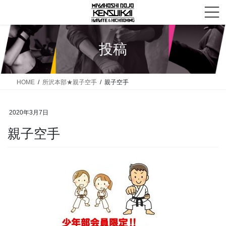
コ
ナ
ン
ビ
テ
ゲ
ン
ー
投稿
ツ
シ
へ
ョ
ス
ン
HOME
所沢本部★親子空手
親子空手
キ
に
ッ
移
2020年3月7日
プ
動
親子空手