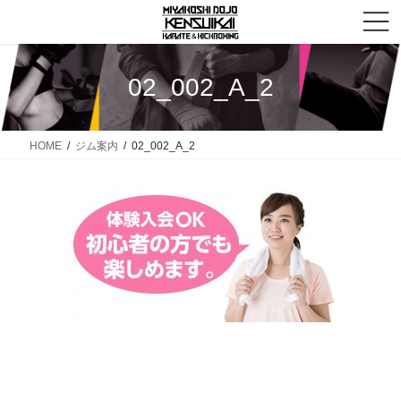
コ
ナ
ン
ビ
テ
ゲ
ン
ー
02_002_A_2
ツ
シ
へ
ョ
ス
ン
HOME
ジム案内
02_002_A_2
キ
に
ッ
移
プ
動