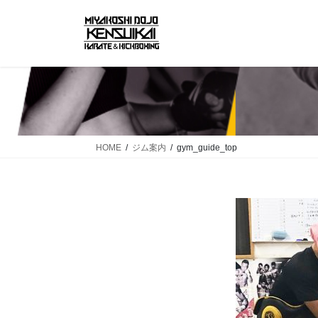
コ
ナ
ン
ビ
テ
ゲ
ン
ー
ツ
シ
へ
ョ
ス
ン
キ
に
ッ
移
HOME
ジム案内
gym_guide_top
プ
動