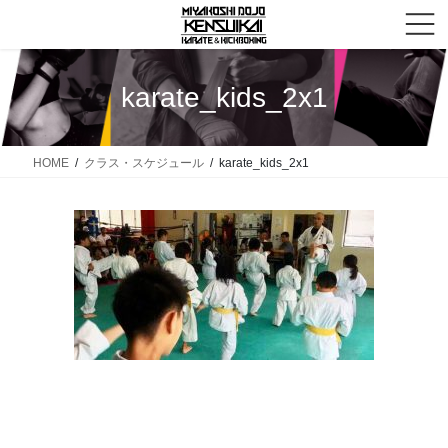
コ
ナ
ン
ビ
テ
ゲ
ン
ー
karate_kids_2x1
ツ
シ
へ
ョ
ス
ン
HOME
クラス・スケジュール
karate_kids_2x1
キ
に
ッ
移
プ
動