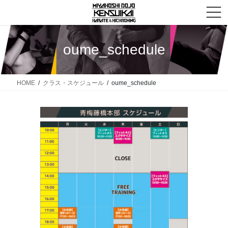
コ
ナ
ン
ビ
テ
ゲ
ン
ー
oume_schedule
ツ
シ
へ
ョ
ス
ン
HOME
クラス・スケジュール
oume_schedule
キ
に
ッ
移
プ
動