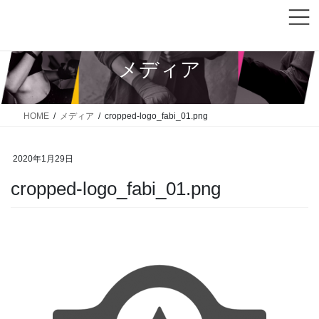
コ
ナ
ン
ビ
テ
ゲ
ン
ー
メディア
ツ
シ
へ
ョ
ス
ン
HOME
メディア
cropped-logo_fabi_01.png
キ
に
ッ
移
2020年1月29日
プ
動
cropped-logo_fabi_01.png