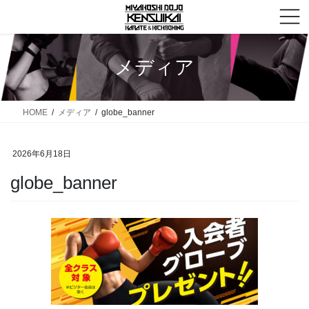
コ
ナ
ン
ビ
テ
ゲ
ン
ー
メディア
ツ
シ
へ
ョ
ス
ン
HOME
メディア
globe_banner
キ
に
ッ
移
2026年6月18日
プ
動
globe_banner