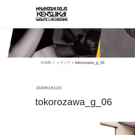
コ
ナ
ン
ビ
テ
ゲ
ン
ー
ツ
シ
へ
ョ
ス
ン
キ
に
ッ
移
HOME
メディア
tokorozawa_g_06
プ
動
2020年2月12日
tokorozawa_g_06